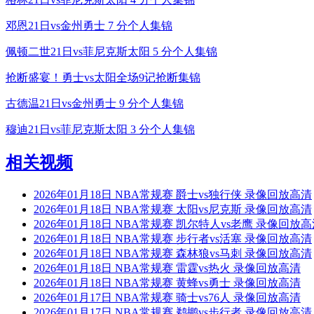
邓恩21日vs金州勇士 7 分个人集锦
佩顿二世21日vs菲尼克斯太阳 5 分个人集锦
抢断盛宴！勇士vs太阳全场9记抢断集锦
古德温21日vs金州勇士 9 分个人集锦
穆迪21日vs菲尼克斯太阳 3 分个人集锦
相关视频
2026年01月18日 NBA常规赛 爵士vs独行侠 录像回放高清
2026年01月18日 NBA常规赛 太阳vs尼克斯 录像回放高清
2026年01月18日 NBA常规赛 凯尔特人vs老鹰 录像回放
2026年01月18日 NBA常规赛 步行者vs活塞 录像回放高清
2026年01月18日 NBA常规赛 森林狼vs马刺 录像回放高清
2026年01月18日 NBA常规赛 雷霆vs热火 录像回放高清
2026年01月18日 NBA常规赛 黄蜂vs勇士 录像回放高清
2026年01月17日 NBA常规赛 骑士vs76人 录像回放高清
2026年01月17日 NBA常规赛 鹈鹕vs步行者 录像回放高清