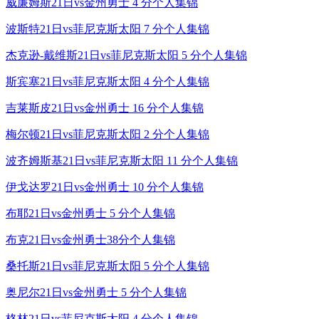
威廉姆斯21日vs金州勇士 4 分个人集锦
波斯特21日vs菲尼克斯太阳 7 分个人集锦
杰克逊-戴维斯21日vs菲尼克斯太阳 5 分个人集锦
斯宾塞21日vs菲尼克斯太阳 4 分个人集锦
吉莱斯皮21日vs金州勇士 16 分个人集锦
梅尔顿21日vs菲尼克斯太阳 2 分个人集锦
波齐姆斯基21日vs菲尼克斯太阳 11 分个人集锦
伊戈达罗21日vs金州勇士 10 分个人集锦
布耶21日vs金州勇士 5 分个人集锦
布克21日vs金州勇士38分个人集锦
桑托斯21日vs菲尼克斯太阳 5 分个人集锦
奥尼尔21日vs金州勇士 5 分个人集锦
格林21日vs菲尼克斯太阳 4 分个人集锦