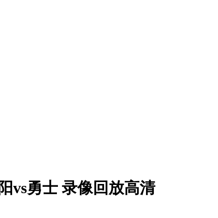
 太阳vs勇士 录像回放高清