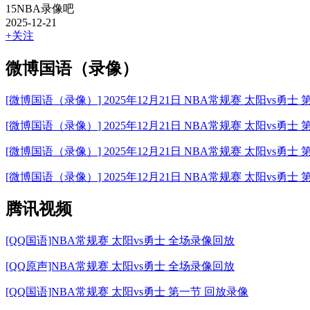
15NBA录像吧
2025-12-21
+关注
微博国语（录像）
[
微博国语（录像）
] 2025年12月21日 NBA常规赛 太阳vs勇
[
微博国语（录像）
] 2025年12月21日 NBA常规赛 太阳vs勇
[
微博国语（录像）
] 2025年12月21日 NBA常规赛 太阳vs勇
[
微博国语（录像）
] 2025年12月21日 NBA常规赛 太阳vs勇
腾讯视频
[QQ国语]NBA常规赛 太阳vs勇士 全场录像回放
[QQ原声]NBA常规赛 太阳vs勇士 全场录像回放
[QQ国语]NBA常规赛 太阳vs勇士 第一节 回放录像