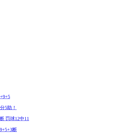
9+5
7分5助！
 罚球12中11
+5+3断