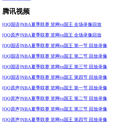
腾讯视频
[QQ国语]NBA夏季联赛 篮网vs国王 全场录像回放
[QQ原声]NBA夏季联赛 篮网vs国王 全场录像回放
[QQ国语]NBA夏季联赛 篮网vs国王 第一节 回放录像
[QQ国语]NBA夏季联赛 篮网vs国王 第二节 回放录像
[QQ国语]NBA夏季联赛 篮网vs国王 第三节 回放录像
[QQ国语]NBA夏季联赛 篮网vs国王 第四节 回放录像
[QQ原声]NBA夏季联赛 篮网vs国王 第一节 回放录像
[QQ原声]NBA夏季联赛 篮网vs国王 第二节 回放录像
[QQ原声]NBA夏季联赛 篮网vs国王 第三节 回放录像
[QQ原声]NBA夏季联赛 篮网vs国王 第四节 回放录像