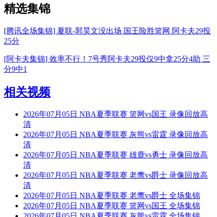
精选集锦
[腾讯全场集锦] 夏联-郭昊文没出场 国王险胜篮网 阿卡夫29投
25分
[阿卡夫集锦] 效率不行！7号秀阿卡夫29投仅9中拿25分4助 三
分9中1
相关视频
2026年07月05日 NBA夏季联赛 篮网vs国王 录像回放高
清
2026年07月05日 NBA夏季联赛 灰熊vs雷霆 录像回放高
清
2026年07月05日 NBA夏季联赛 雄鹿vs勇士 录像回放高
清
2026年07月05日 NBA夏季联赛 老鹰vs爵士 录像回放高
清
2026年07月05日 NBA夏季联赛 老鹰vs爵士 全场集锦
2026年07月05日 NBA夏季联赛 篮网vs国王 全场集锦
2026年07月05日 NBA夏季联赛 灰熊vs雷霆 全场集锦