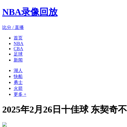
NBA录像回放
比分 / 直播
首页
NBA
CBA
足球
新闻
湖人
快船
勇士
火箭
更多 +
2025年2月26日十佳球 东