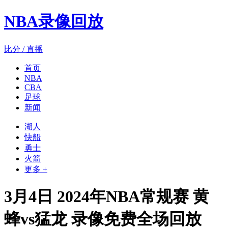
NBA录像回放
比分 / 直播
首页
NBA
CBA
足球
新闻
湖人
快船
勇士
火箭
更多 +
3月4日 2024年NBA常规赛 黄
蜂vs猛龙 录像免费全场回放