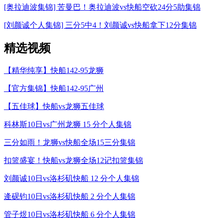
[奥拉迪波集锦] 苦曼巴！奥拉迪波vs快船空砍24分5助集锦
[刘颜诚个人集锦] 三分5中4！刘颜诚vs快船拿下12分集锦
精选视频
【精华纯享】快船142-95龙狮
【官方集锦】快船142-95广州
【五佳球】快船vs龙狮五佳球
科林斯10日vs广州龙狮 15 分个人集锦
三分如雨！龙狮vs快船全场15三分集锦
扣篮盛宴！快船vs龙狮全场12记扣篮集锦
刘颜诚10日vs洛杉矶快船 12 分个人集锦
逄砚钧10日vs洛杉矶快船 2 分个人集锦
管子煜10日vs洛杉矶快船 6 分个人集锦