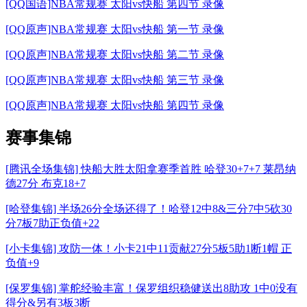
[QQ国语]NBA常规赛 太阳vs快船 第四节 录像
[QQ原声]NBA常规赛 太阳vs快船 第一节 录像
[QQ原声]NBA常规赛 太阳vs快船 第二节 录像
[QQ原声]NBA常规赛 太阳vs快船 第三节 录像
[QQ原声]NBA常规赛 太阳vs快船 第四节 录像
赛事集锦
[腾讯全场集锦] 快船大胜太阳拿赛季首胜 哈登30+7+7 莱昂纳
德27分 布克18+7
[哈登集锦] 半场26分全场还得了！哈登12中8&三分7中5砍30
分7板7助正负值+22
[小卡集锦] 攻防一体！小卡21中11贡献27分5板5助1断1帽 正
负值+9
[保罗集锦] 掌舵经验丰富！保罗组织稳健送出8助攻 1中0没有
得分&另有3板3断