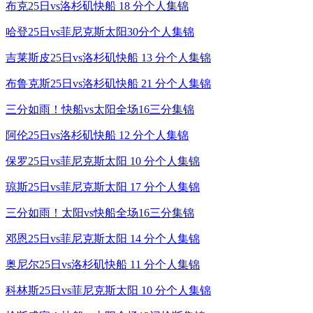
布克25日vs洛杉矶快船 18 分个人集锦
哈登25日vs菲尼克斯太阳30分个人集锦
吉莱斯皮25日vs洛杉矶快船 13 分个人集锦
布鲁克斯25日vs洛杉矶快船 21 分个人集锦
三分如雨！快船vs太阳全场16三分集锦
阿伦25日vs洛杉矶快船 12 分个人集锦
保罗25日vs菲尼克斯太阳 10 分个人集锦
琼斯25日vs菲尼克斯太阳 17 分个人集锦
三分如雨！太阳vs快船全场16三分集锦
邓恩25日vs菲尼克斯太阳 14 分个人集锦
奥尼尔25日vs洛杉矶快船 11 分个人集锦
科林斯25日vs菲尼克斯太阳 10 分个人集锦