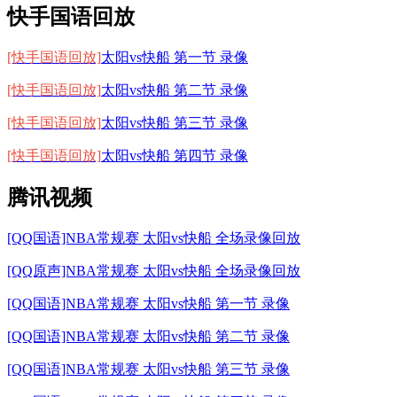
快手国语回放
[快手国语回放]
太阳vs快船 第一节 录像
[快手国语回放]
太阳vs快船 第二节 录像
[快手国语回放]
太阳vs快船 第三节 录像
[快手国语回放]
太阳vs快船 第四节 录像
腾讯视频
[QQ国语]NBA常规赛 太阳vs快船 全场录像回放
[QQ原声]NBA常规赛 太阳vs快船 全场录像回放
[QQ国语]NBA常规赛 太阳vs快船 第一节 录像
[QQ国语]NBA常规赛 太阳vs快船 第二节 录像
[QQ国语]NBA常规赛 太阳vs快船 第三节 录像