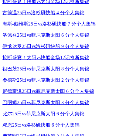
抢断盛宴！快船vs太阳全场12记抢断集锦
古德温25日vs洛杉矶快船 4 分个人集锦
海斯-戴维斯25日vs洛杉矶快船 7 分个人集锦
洛佩兹25日vs菲尼克斯太阳 6 分个人集锦
伊戈达罗25日vs洛杉矶快船 9 分个人集锦
抢断盛宴！太阳vs快船全场12记抢断集锦
祖巴茨25日vs菲尼克斯太阳 8 分个人集锦
桑德斯25日vs菲尼克斯太阳 2 分个人集锦
尼德豪泽25日vs菲尼克斯太阳 6 分个人集锦
巴图姆25日vs菲尼克斯太阳 3 分个人集锦
比尔25日vs菲尼克斯太阳 6 分个人集锦
邓恩25日vs洛杉矶快船 6 分个人集锦