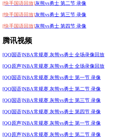
[快手国语回放]
灰熊vs勇士 第二节 录像
[快手国语回放]
灰熊vs勇士 第三节 录像
[快手国语回放]
灰熊vs勇士 第四节 录像
腾讯视频
[QQ国语]NBA常规赛 灰熊vs勇士 全场录像回放
[QQ原声]NBA常规赛 灰熊vs勇士 全场录像回放
[QQ国语]NBA常规赛 灰熊vs勇士 第一节 录像
[QQ国语]NBA常规赛 灰熊vs勇士 第二节 录像
[QQ国语]NBA常规赛 灰熊vs勇士 第三节 录像
[QQ国语]NBA常规赛 灰熊vs勇士 第四节 录像
[QQ原声]NBA常规赛 灰熊vs勇士 第一节 录像
[QQ原声]NBA常规赛 灰熊vs勇士 第二节 录像