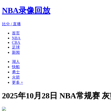
NBA录像回放
比分 / 直播
首页
NBA
CBA
足球
新闻
湖人
快船
勇士
火箭
更多 +
2025年10月28日 NBA常规赛