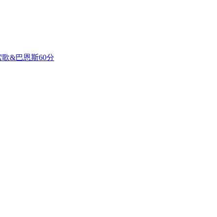
莺歌&巴恩斯60分