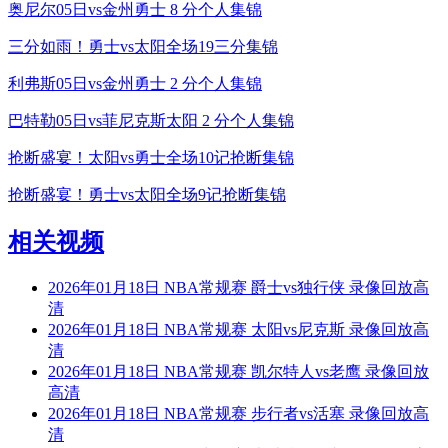
奥尼尔05日vs金州勇士 8 分个人集锦
三分如雨！勇士vs太阳全场19三分集锦
利弗斯05日vs金州勇士 2 分个人集锦
巴特勒05日vs菲尼克斯太阳 2 分个人集锦
抢断盛宴！太阳vs勇士全场10记抢断集锦
抢断盛宴！勇士vs太阳全场9记抢断集锦
相关视频
2026年01月18日 NBA常规赛 爵士vs独行侠 录像回放高
清
2026年01月18日 NBA常规赛 太阳vs尼克斯 录像回放高
清
2026年01月18日 NBA常规赛 凯尔特人vs老鹰 录像回放
高清
2026年01月18日 NBA常规赛 步行者vs活塞 录像回放高
清