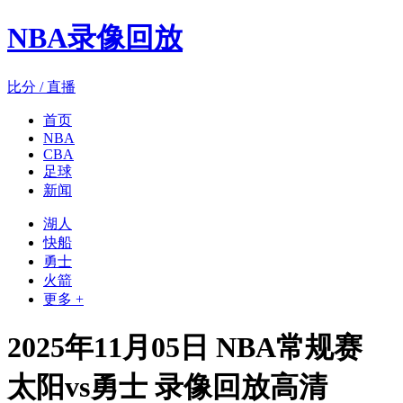
NBA录像回放
比分 / 直播
首页
NBA
CBA
足球
新闻
湖人
快船
勇士
火箭
更多 +
2025年11月05日 NBA常规赛
太阳vs勇士 录像回放高清