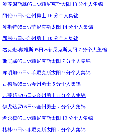
波齐姆斯基05日vs菲尼克斯太阳 13 分个人集锦
阿伦05日vs金州勇士 16 分个人集锦
波斯特05日vs菲尼克斯太阳 14 分个人集锦
邓恩05日vs金州勇士 10 分个人集锦
杰克逊-戴维斯05日vs菲尼克斯太阳 7 分个人集锦
斯宾塞05日vs菲尼克斯太阳 7 分个人集锦
库明加05日vs菲尼克斯太阳 9 分个人集锦
古德温05日vs金州勇士 5 分个人集锦
吉莱斯皮05日vs金州勇士 8 分个人集锦
伊戈达罗05日vs金州勇士 2 分个人集锦
希尔德05日vs菲尼克斯太阳 12 分个人集锦
格林05日vs菲尼克斯太阳 2 分个人集锦