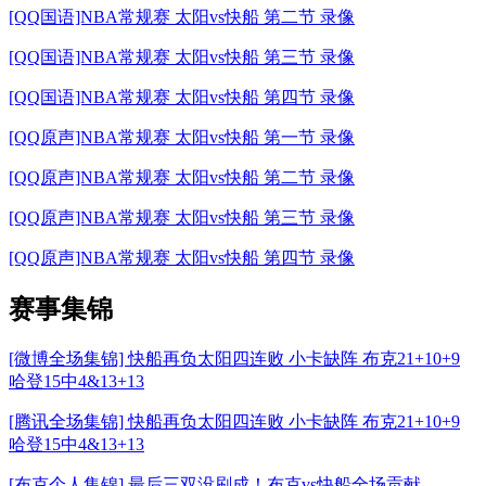
[QQ国语]NBA常规赛 太阳vs快船 第二节 录像
[QQ国语]NBA常规赛 太阳vs快船 第三节 录像
[QQ国语]NBA常规赛 太阳vs快船 第四节 录像
[QQ原声]NBA常规赛 太阳vs快船 第一节 录像
[QQ原声]NBA常规赛 太阳vs快船 第二节 录像
[QQ原声]NBA常规赛 太阳vs快船 第三节 录像
[QQ原声]NBA常规赛 太阳vs快船 第四节 录像
赛事集锦
[微博全场集锦] 快船再负太阳四连败 小卡缺阵 布克21+10+9
哈登15中4&13+13
[腾讯全场集锦] 快船再负太阳四连败 小卡缺阵 布克21+10+9
哈登15中4&13+13
[布克个人集锦] 最后三双没刷成！布克vs快船全场贡献