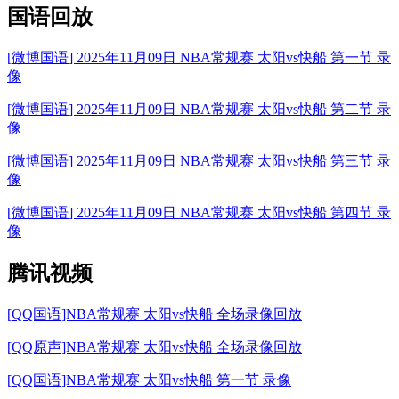
国语回放
[
微博国语
] 2025年11月09日 NBA常规赛 太阳vs快船 第一节 录
像
[
微博国语
] 2025年11月09日 NBA常规赛 太阳vs快船 第二节 录
像
[
微博国语
] 2025年11月09日 NBA常规赛 太阳vs快船 第三节 录
像
[
微博国语
] 2025年11月09日 NBA常规赛 太阳vs快船 第四节 录
像
腾讯视频
[QQ国语]NBA常规赛 太阳vs快船 全场录像回放
[QQ原声]NBA常规赛 太阳vs快船 全场录像回放
[QQ国语]NBA常规赛 太阳vs快船 第一节 录像