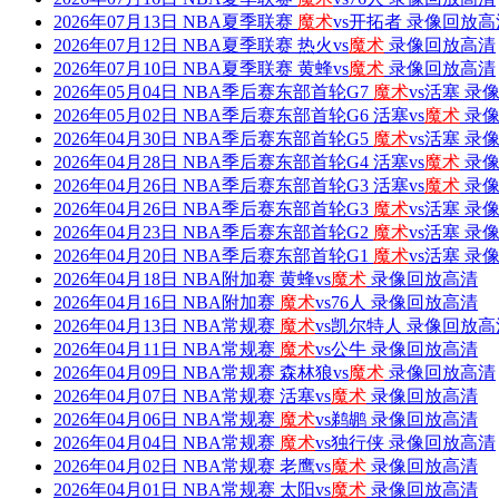
2026年07月13日 NBA夏季联赛
魔术
vs开拓者 录像回放高
2026年07月12日 NBA夏季联赛 热火vs
魔术
录像回放高清
2026年07月10日 NBA夏季联赛 黄蜂vs
魔术
录像回放高清
2026年05月04日 NBA季后赛东部首轮G7
魔术
vs活塞 录
2026年05月02日 NBA季后赛东部首轮G6 活塞vs
魔术
录像
2026年04月30日 NBA季后赛东部首轮G5
魔术
vs活塞 录
2026年04月28日 NBA季后赛东部首轮G4 活塞vs
魔术
录像
2026年04月26日 NBA季后赛东部首轮G3 活塞vs
魔术
录像
2026年04月26日 NBA季后赛东部首轮G3
魔术
vs活塞 录
2026年04月23日 NBA季后赛东部首轮G2
魔术
vs活塞 录
2026年04月20日 NBA季后赛东部首轮G1
魔术
vs活塞 录
2026年04月18日 NBA附加赛 黄蜂vs
魔术
录像回放高清
2026年04月16日 NBA附加赛
魔术
vs76人 录像回放高清
2026年04月13日 NBA常规赛
魔术
vs凯尔特人 录像回放高
2026年04月11日 NBA常规赛
魔术
vs公牛 录像回放高清
2026年04月09日 NBA常规赛 森林狼vs
魔术
录像回放高清
2026年04月07日 NBA常规赛 活塞vs
魔术
录像回放高清
2026年04月06日 NBA常规赛
魔术
vs鹈鹕 录像回放高清
2026年04月04日 NBA常规赛
魔术
vs独行侠 录像回放高清
2026年04月02日 NBA常规赛 老鹰vs
魔术
录像回放高清
2026年04月01日 NBA常规赛 太阳vs
魔术
录像回放高清