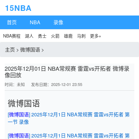
15NBA
首页
NBA
录像
NBA赛程
湖人
勇士
火箭
雄鹿
马刺
更多+
主页
>
微博国语
>
2025年12月01日 NBA常规赛 雷霆vs开拓者 微博录
像回放
时间：未知
发布日期：2025-12-01 23:55
微博国语
[
微博国语
] 2025年12月1日 NBA常规赛 雷霆vs开拓者 第
一节 录像
[
微博国语
] 2025年12月1日 NBA常规赛 雷霆vs开拓者 第