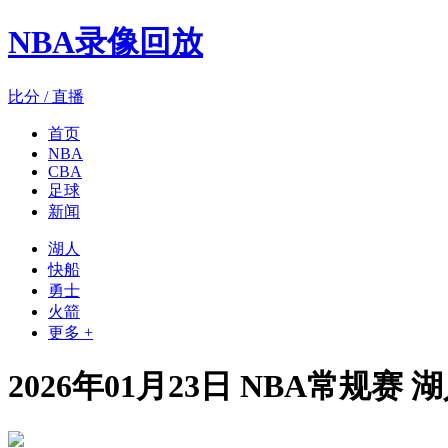
NBA录像回放
比分 / 直播
首页
NBA
CBA
足球
新闻
湖人
快船
勇士
火箭
更多 +
2026年01月23日 NBA常规赛