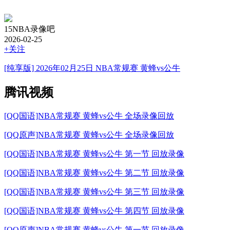
15NBA录像吧
2026-02-25
+关注
[纯享版] 2026年02月25日 NBA常规赛 黄蜂vs公牛
腾讯视频
[QQ国语]NBA常规赛 黄蜂vs公牛 全场录像回放
[QQ原声]NBA常规赛 黄蜂vs公牛 全场录像回放
[QQ国语]NBA常规赛 黄蜂vs公牛 第一节 回放录像
[QQ国语]NBA常规赛 黄蜂vs公牛 第二节 回放录像
[QQ国语]NBA常规赛 黄蜂vs公牛 第三节 回放录像
[QQ国语]NBA常规赛 黄蜂vs公牛 第四节 回放录像
[QQ原声]NBA常规赛 黄蜂vs公牛 第一节 回放录像