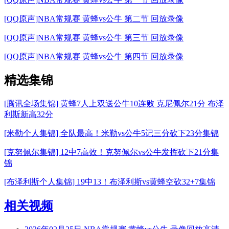
[QQ原声]NBA常规赛 黄蜂vs公牛 第二节 回放录像
[QQ原声]NBA常规赛 黄蜂vs公牛 第三节 回放录像
[QQ原声]NBA常规赛 黄蜂vs公牛 第四节 回放录像
精选集锦
[腾讯全场集锦] 黄蜂7人上双送公牛10连败 克尼佩尔21分 布泽
利斯新高32分
[米勒个人集锦] 全队最高！米勒vs公牛5记三分砍下23分集锦
[克努佩尔集锦] 12中7高效！克努佩尔vs公牛发挥砍下21分集
锦
[布泽利斯个人集锦] 19中13！布泽利斯vs黄蜂空砍32+7集锦
相关视频