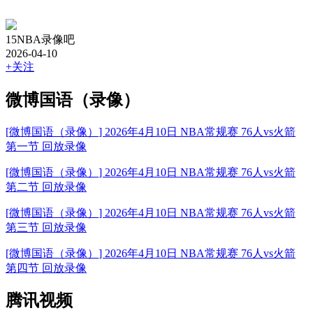
15NBA录像吧
2026-04-10
+关注
微博国语（录像）
[
微博国语（录像）
] 2026年4月10日 NBA常规赛 76人vs火箭
第一节 回放录像
[
微博国语（录像）
] 2026年4月10日 NBA常规赛 76人vs火箭
第二节 回放录像
[
微博国语（录像）
] 2026年4月10日 NBA常规赛 76人vs火箭
第三节 回放录像
[
微博国语（录像）
] 2026年4月10日 NBA常规赛 76人vs火箭
第四节 回放录像
腾讯视频