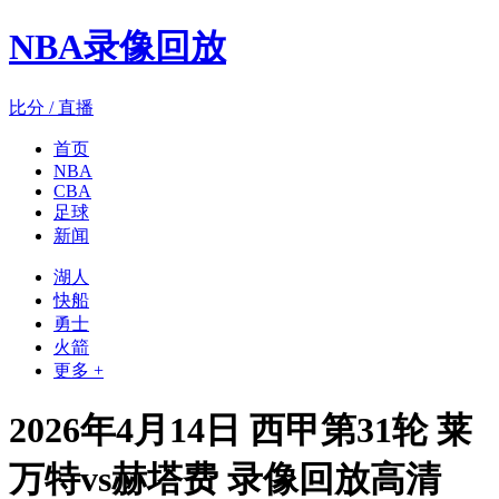
NBA录像回放
比分 / 直播
首页
NBA
CBA
足球
新闻
湖人
快船
勇士
火箭
更多 +
2026年4月14日 西甲第31轮 莱
万特vs赫塔费 录像回放高清