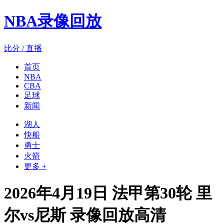
NBA录像回放
比分 / 直播
首页
NBA
CBA
足球
新闻
湖人
快船
勇士
火箭
更多 +
2026年4月19日 法甲第30轮 里
尔vs尼斯 录像回放高清