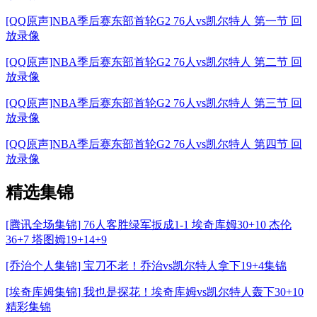
[QQ原声]NBA季后赛东部首轮G2 76人vs凯尔特人 第一节 回
放录像
[QQ原声]NBA季后赛东部首轮G2 76人vs凯尔特人 第二节 回
放录像
[QQ原声]NBA季后赛东部首轮G2 76人vs凯尔特人 第三节 回
放录像
[QQ原声]NBA季后赛东部首轮G2 76人vs凯尔特人 第四节 回
放录像
精选集锦
[腾讯全场集锦] 76人客胜绿军扳成1-1 埃奇库姆30+10 杰伦
36+7 塔图姆19+14+9
[乔治个人集锦] 宝刀不老！乔治vs凯尔特人拿下19+4集锦
[埃奇库姆集锦] 我也是探花！埃奇库姆vs凯尔特人轰下30+10
精彩集锦