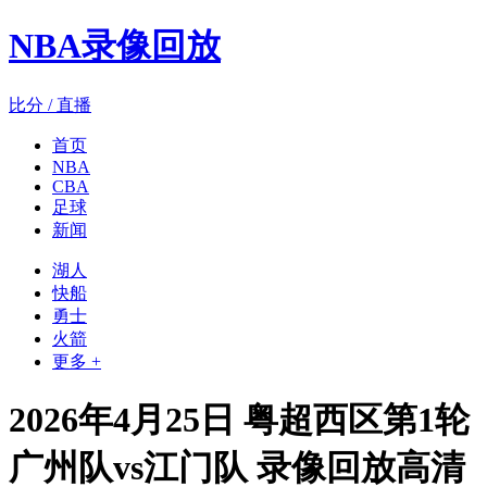
NBA录像回放
比分 / 直播
首页
NBA
CBA
足球
新闻
湖人
快船
勇士
火箭
更多 +
2026年4月25日 粤超西区第1轮
广州队vs江门队 录像回放高清