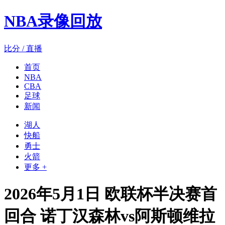
NBA录像回放
比分 / 直播
首页
NBA
CBA
足球
新闻
湖人
快船
勇士
火箭
更多 +
2026年5月1日 欧联杯半决赛首
回合 诺丁汉森林vs阿斯顿维拉