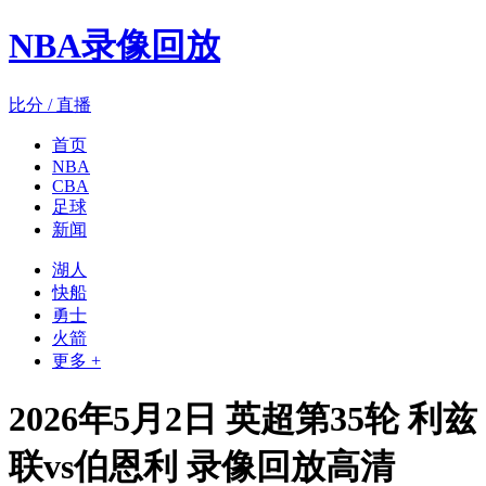
NBA录像回放
比分 / 直播
首页
NBA
CBA
足球
新闻
湖人
快船
勇士
火箭
更多 +
2026年5月2日 英超第35轮 利兹
联vs伯恩利 录像回放高清