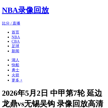
NBA录像回放
比分 / 直播
首页
NBA
CBA
足球
新闻
湖人
快船
勇士
火箭
更多 +
2026年5月2日 中甲第7轮 延边
龙鼎vs无锡吴钩 录像回放高清