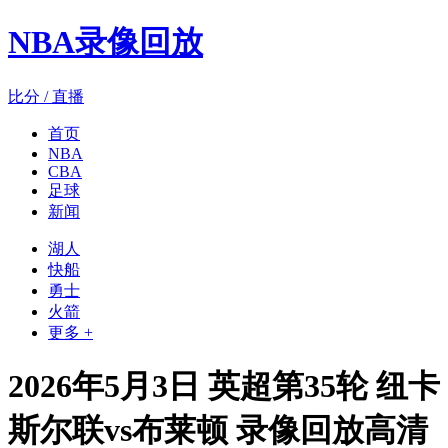
NBA录像回放
比分 / 直播
首页
NBA
CBA
足球
新闻
湖人
快船
勇士
火箭
更多 +
2026年5月3日 英超第35轮 纽卡
斯尔联vs布莱顿 录像回放高清