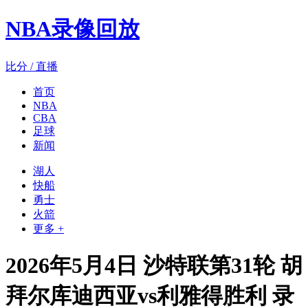
NBA录像回放
比分 / 直播
首页
NBA
CBA
足球
新闻
湖人
快船
勇士
火箭
更多 +
2026年5月4日 沙特联第31轮 胡
拜尔库迪西亚vs利雅得胜利 录