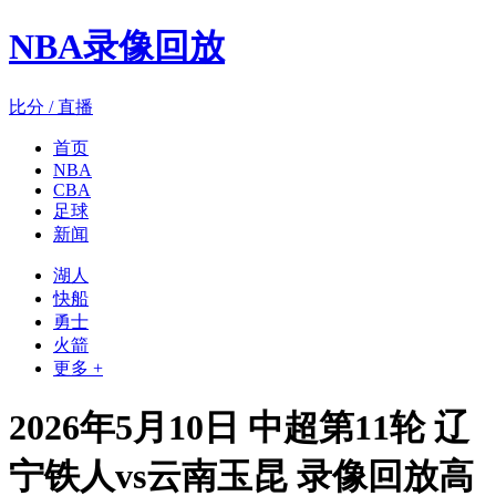
NBA录像回放
比分 / 直播
首页
NBA
CBA
足球
新闻
湖人
快船
勇士
火箭
更多 +
2026年5月10日 中超第11轮 辽
宁铁人vs云南玉昆 录像回放高