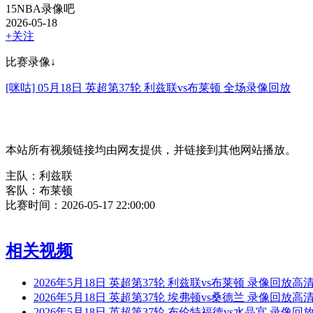
15NBA录像吧
2026-05-18
+关注
比赛录像↓
[咪咕] 05月18日 英超第37轮 利兹联vs布莱顿 全场录像回放
本站所有视频链接均由网友提供，并链接到其他网站播放。
主队：利兹联
客队：布莱顿
比赛时间：2026-05-17 22:00:00
相关视频
2026年5月18日 英超第37轮 利兹联vs布莱顿 录像回放高
2026年5月18日 英超第37轮 埃弗顿vs桑德兰 录像回放高
2026年5月18日 英超第37轮 布伦特福德vs水晶宫 录像回