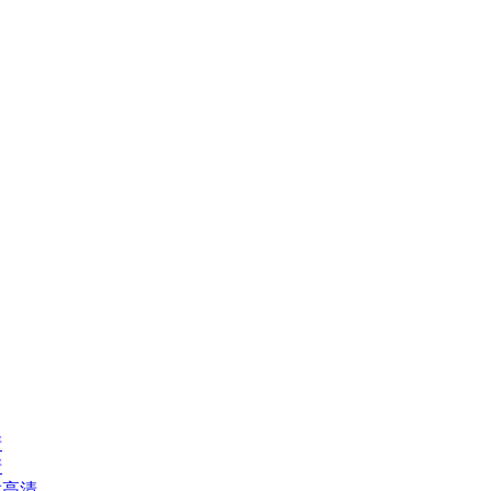
清
清
放高清