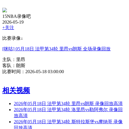
15NBA录像吧
2026-05-19
+关注
比赛录像↓
[咪咕] 05月18日 法甲第34轮 里昂vs朗斯 全场录像回放
主队：里昂
客队：朗斯
比赛时间：2026-05-18 03:00:00
相关视频
2026年05月18日 法甲第34轮 里昂vs朗斯 录像回放高清
2026年05月18日 法甲第34轮 洛里昂vs勒阿弗尔 录像回
放高清
2026年05月18日 法甲第34轮 斯特拉斯堡vs摩纳哥 录像
回放高清