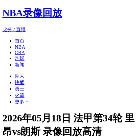
NBA录像回放
比分 / 直播
首页
NBA
CBA
足球
新闻
湖人
快船
勇士
火箭
更多 +
2026年05月18日 法甲第34轮 里
昂vs朗斯 录像回放高清