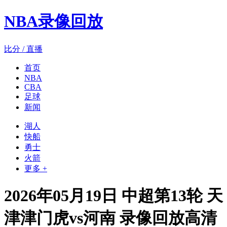
NBA录像回放
比分 / 直播
首页
NBA
CBA
足球
新闻
湖人
快船
勇士
火箭
更多 +
2026年05月19日 中超第13轮 天
津津门虎vs河南 录像回放高清