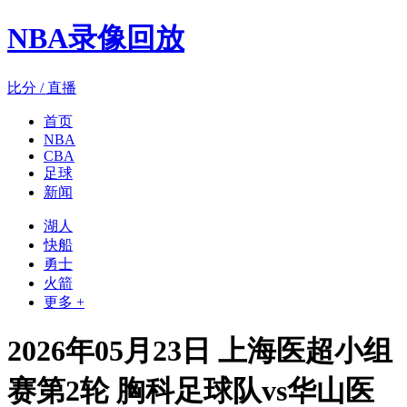
NBA录像回放
比分 / 直播
首页
NBA
CBA
足球
新闻
湖人
快船
勇士
火箭
更多 +
2026年05月23日 上海医超小组
赛第2轮 胸科足球队vs华山医