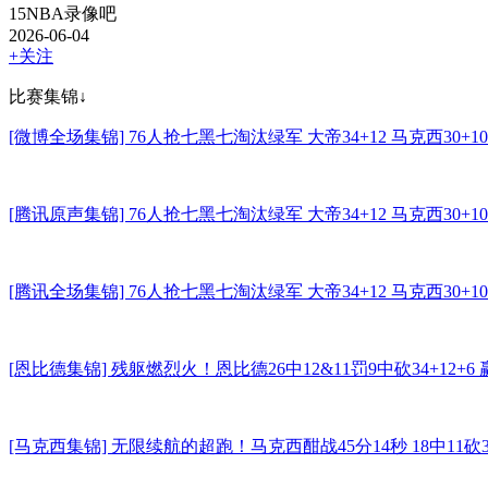
15NBA录像吧
2026-06-04
+关注
比赛集锦↓
[微博全场集锦] 76人抢七黑七淘汰绿军 大帝34+12 马克西30+1
[腾讯原声集锦] 76人抢七黑七淘汰绿军 大帝34+12 马克西30+1
[腾讯全场集锦] 76人抢七黑七淘汰绿军 大帝34+12 马克西30+1
[恩比德集锦] 残躯燃烈火！恩比德26中12&11罚9中砍34+12+
[马克西集锦] 无限续航的超跑！马克西酣战45分14秒 18中11砍3