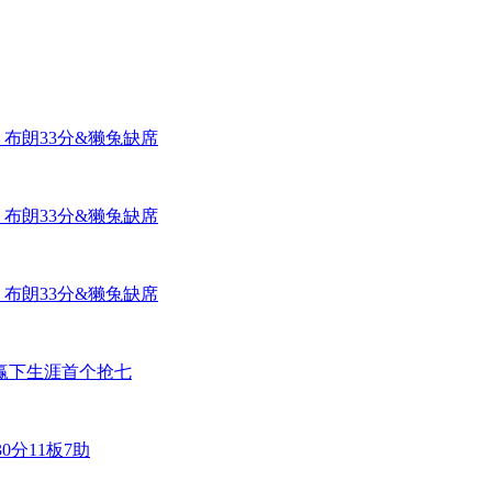
0 布朗33分&獭兔缺席
0 布朗33分&獭兔缺席
0 布朗33分&獭兔缺席
6 赢下生涯首个抢七
0分11板7助