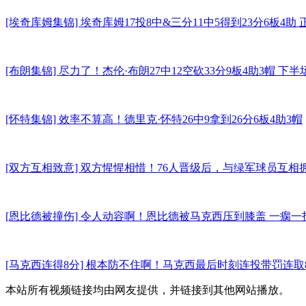
[埃奇库姆集锦] 埃奇库姆17投8中&三分11中5得到23分6板4助
[布朗集锦] 尽力了！杰伦·布朗27中12空砍33分9板4助3帽 下半
[怀特集锦] 效率不算高！德里克·怀特26中9拿到26分6板4助3帽
[双方互相致意] 双方惺惺相惜！76人晋级后，与绿军球员互相
[恩比德被撞伤] 令人动容啊！恩比德被马克西压到膝盖 一瘸
[马克西连得8分] 根本防不住啊！马克西最后时刻连投带罚连取
本站所有视频链接均由网友提供，并链接到其他网站播放。