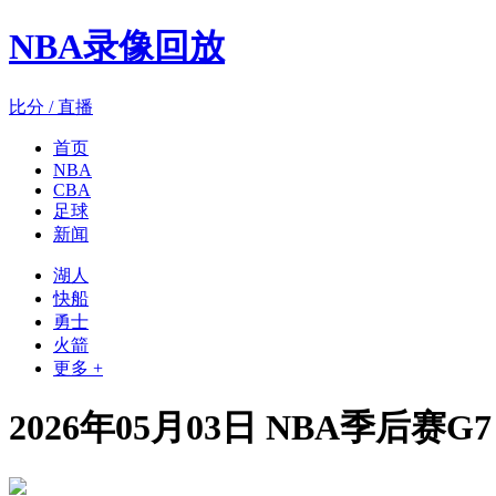
NBA录像回放
比分 / 直播
首页
NBA
CBA
足球
新闻
湖人
快船
勇士
火箭
更多 +
2026年05月03日 NBA季后赛G