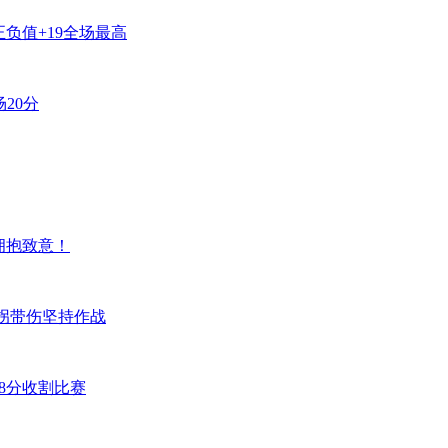
 正负值+19全场最高
场20分
拥抱致意！
一拐带伤坚持作战
8分收割比赛