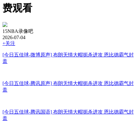
费观看
15NBA录像吧
2026-07-04
+关注
[今日五佳球-微博原声] 布朗无情大帽扼杀进攻 恩比德霸气封
盖
[今日五佳球-腾讯原声] 布朗无情大帽扼杀进攻 恩比德霸气封
盖
[今日五佳球-腾讯国语] 布朗无情大帽扼杀进攻 恩比德霸气封
盖