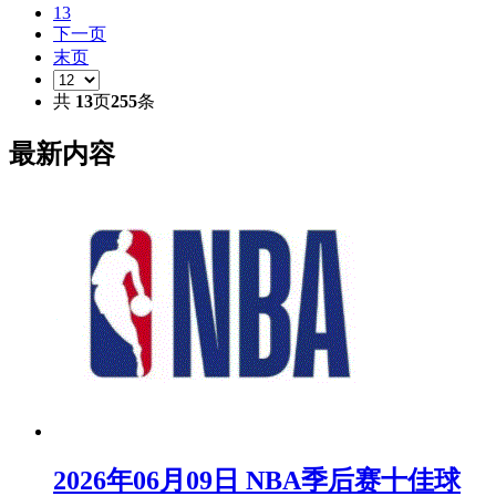
13
下一页
末页
共
13
页
255
条
最新内容
2026年06月09日 NBA季后赛十佳球