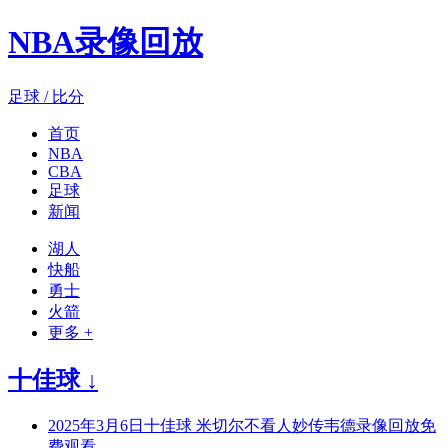
NBA录像回放
足球 / 比分
首页
NBA
CBA
足球
新闻
湖人
快船
勇士
火箭
更多 +
十佳球 ↓
2025年3月6日十佳球 米切尔不看人妙传韦德录像回放免
费观看