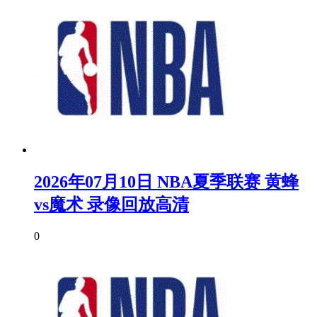
2026年07月10日 NBA夏季联赛 黄蜂
vs魔术 录像回放高清
0