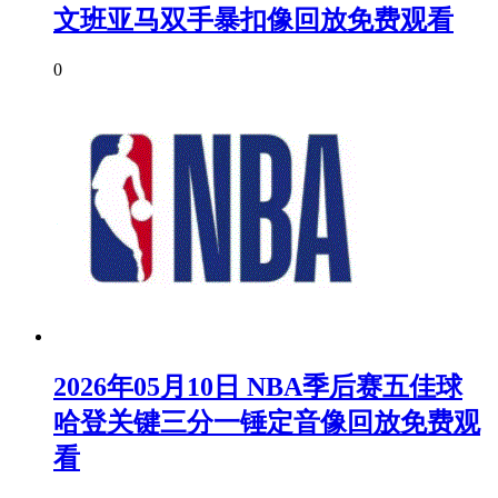
文班亚马双手暴扣像回放免费观看
0
2026年05月10日 NBA季后赛五佳球
哈登关键三分一锤定音像回放免费观
看