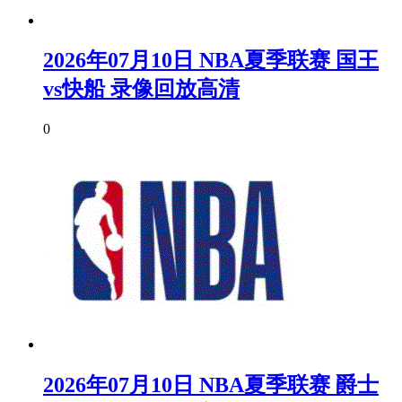
2026年07月10日 NBA夏季联赛 国王
vs快船 录像回放高清
0
2026年07月10日 NBA夏季联赛 爵士