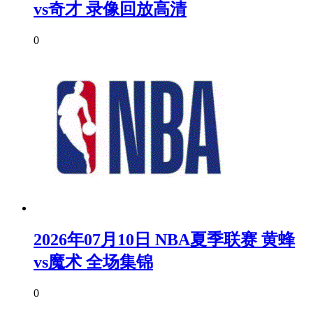
vs奇才 录像回放高清
0
2026年07月10日 NBA夏季联赛 黄蜂
vs魔术 全场集锦
0