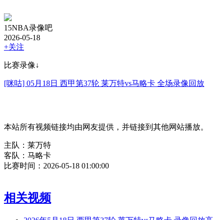
15NBA录像吧
2026-05-18
+关注
比赛录像↓
[咪咕] 05月18日 西甲第37轮 莱万特vs马略卡 全场录像回放
本站所有视频链接均由网友提供，并链接到其他网站播放。
主队：莱万特
客队：马略卡
比赛时间：2026-05-18 01:00:00
相关视频