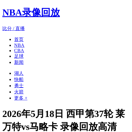
NBA录像回放
比分 / 直播
首页
NBA
CBA
足球
新闻
湖人
快船
勇士
火箭
更多 +
2026年5月18日 西甲第37轮 莱
万特vs马略卡 录像回放高清