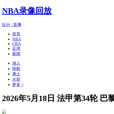
NBA录像回放
比分 / 直播
首页
NBA
CBA
足球
新闻
湖人
快船
勇士
火箭
更多 +
2026年5月18日 法甲第34轮