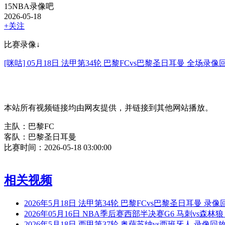
15NBA录像吧
2026-05-18
+关注
比赛录像↓
[咪咕] 05月18日 法甲第34轮 巴黎FCvs巴黎圣日耳曼 全场录像
本站所有视频链接均由网友提供，并链接到其他网站播放。
主队：巴黎FC
客队：巴黎圣日耳曼
比赛时间：2026-05-18 03:00:00
相关视频
2026年5月18日 法甲第34轮 巴黎FCvs巴黎圣日耳曼 录
2026年05月16日 NBA季后赛西部半决赛G6 马刺vs森林
2026年5月18日 西甲第37轮 奥萨苏纳vs西班牙人 录像回